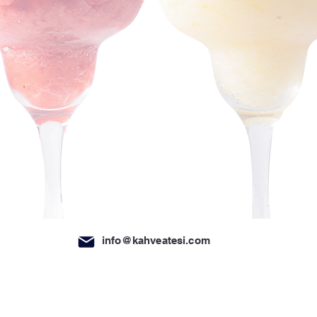
Mersini
Frozen
Kahve
Ateşi
Frozen
info@kahveatesi.com