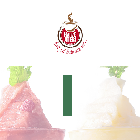
FROZEN
Vişne
Frozen
Çilek
Frozen
Şeftali
Frozen
Karadut
Frozen
Yaban