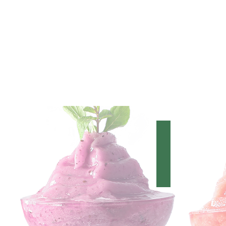
SMOOTHIE
Çilekli
Smoothie
Muzlu
Smoothie
Şeftalili
Smoothie
Kahve
Ateşi
Smoothie